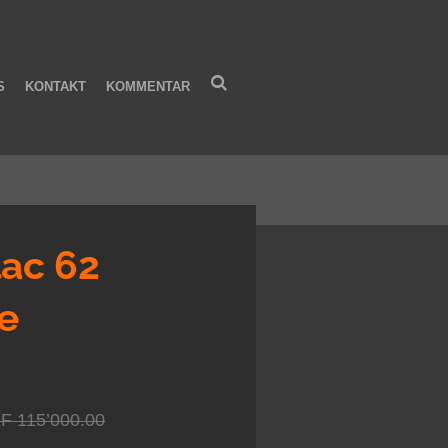
S
KONTAKT
KOMMENTAR
lac 62
e
F 115’000.00