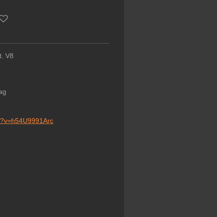
t. V8
ag
ch?v=h54U9991Arc